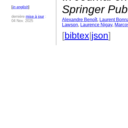
Springer Pub
[
in english
]
dernière
mise à jour
:
Alexandre Benoît
,
Laurent Bonn
04 Nov. 2025
Lawson
,
Laurence Nigay
,
Marco
[
bibtex
|
json
]