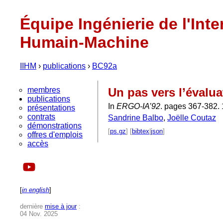
Équipe Ingénierie de l'Inte
Humain-Machine
IIHM
›
publications
›
BC92a
membres
Un pas vers l’évalu
publications
In
ERGO-IA’92
. pages 367-382. 
présentations
contrats
Sandrine Balbo
,
Joëlle Coutaz
démonstrations
[
ps.gz
] [
bibtex
|
json
]
offres d'emplois
accès
[
in english
]
dernière
mise à jour
:
04 Nov. 2025