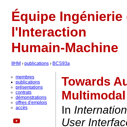
Équipe Ingénierie
l'Interaction
Humain-Machine
IIHM
›
publications
›
BCS93a
membres
Towards Au
publications
présentations
Multimodal
contrats
démonstrations
offres d'emplois
In
Internatio
accès
User Interfa