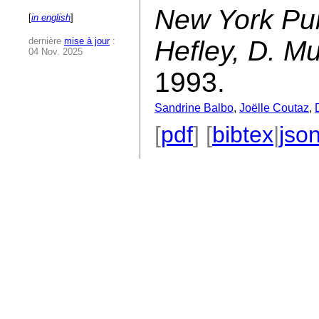
New York Pub
[
in english
]
dernière
mise à jour
:
Hefley, D. M
04 Nov. 2025
1993.
Sandrine Balbo
,
Joëlle Coutaz
,
[
pdf
] [
bibtex
|
jso