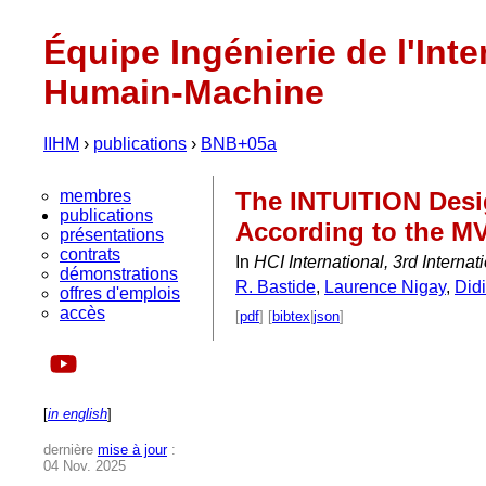
Équipe Ingénierie de l'Inte
Humain-Machine
IIHM
›
publications
›
BNB+05a
membres
The INTUITION Desig
publications
According to the M
présentations
contrats
In
HCI International, 3rd Inter
démonstrations
R. Bastide
,
Laurence Nigay
,
Didi
offres d'emplois
accès
[
pdf
] [
bibtex
|
json
]
[
in english
]
dernière
mise à jour
:
04 Nov. 2025