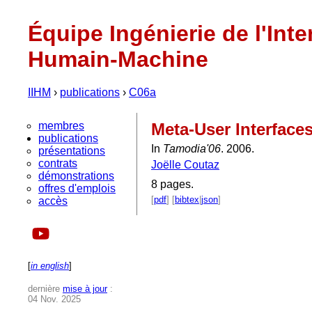
Équipe Ingénierie de l'Inte
Humain-Machine
IIHM
›
publications
›
C06a
membres
Meta-User Interface
publications
In
Tamodia'06
. 2006.
présentations
contrats
Joëlle Coutaz
démonstrations
8 pages.
offres d'emplois
[
pdf
] [
bibtex
|
json
]
accès
[
in english
]
dernière
mise à jour
:
04 Nov. 2025