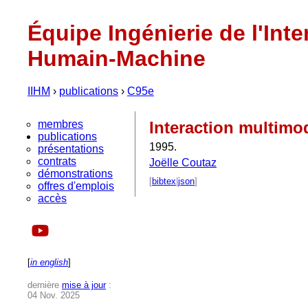
Équipe Ingénierie de l'Inte
Humain-Machine
IIHM
›
publications
›
C95e
membres
Interaction multimo
publications
1995.
présentations
contrats
Joëlle Coutaz
démonstrations
[
bibtex
|
json
]
offres d'emplois
accès
[
in english
]
dernière
mise à jour
:
04 Nov. 2025