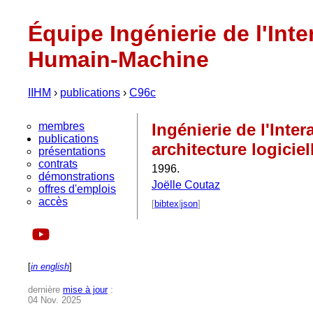
Équipe Ingénierie de l'Inte
Humain-Machine
IIHM
›
publications
›
C96c
membres
Ingénierie de l'Int
publications
architecture logiciel
présentations
contrats
1996.
démonstrations
Joëlle Coutaz
offres d'emplois
accès
[
bibtex
|
json
]
[
in english
]
dernière
mise à jour
:
04 Nov. 2025