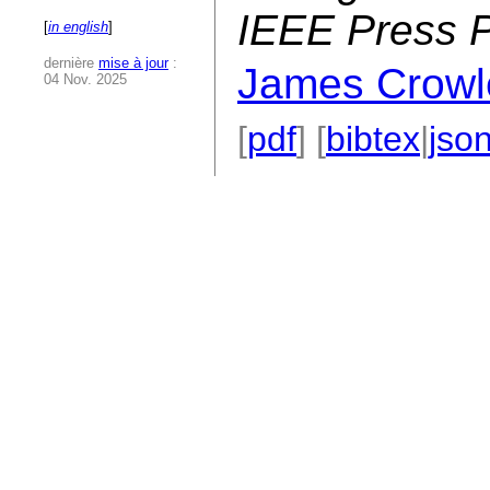
IEEE Press 
[
in english
]
dernière
mise à jour
:
James Crowl
04 Nov. 2025
[
pdf
] [
bibtex
|
jso