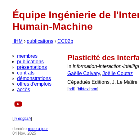
Équipe Ingénierie de l'Inte
Humain-Machine
IIHM
›
publications
›
CC02b
membres
Plasticité des Interf
publications
In
Information-Interaction-Intel
présentations
contrats
Gaëlle Calvary
,
Joëlle Coutaz
démonstrations
Cépaduès Editions, J. Le Maîtr
offres d'emplois
[
pdf
] [
bibtex
|
json
]
accès
[
in english
]
dernière
mise à jour
:
04 Nov. 2025