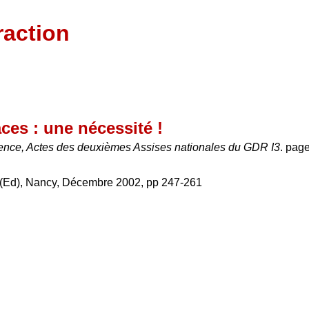
raction
aces : une nécessité !
ligence, Actes des deuxièmes Assises nationales du GDR I3
. pag
e (Ed), Nancy, Décembre 2002, pp 247-261