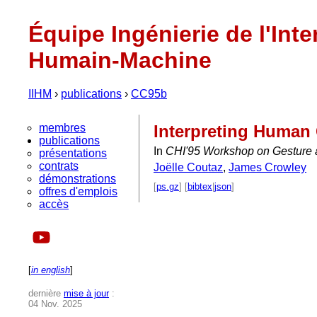
Équipe Ingénierie de l'Inte
Humain-Machine
IIHM
›
publications
›
CC95b
membres
Interpreting Human
publications
In
CHI'95 Workshop on Gesture at
présentations
contrats
Joëlle Coutaz
,
James Crowley
démonstrations
[
ps.gz
] [
bibtex
|
json
]
offres d'emplois
accès
[
in english
]
dernière
mise à jour
:
04 Nov. 2025