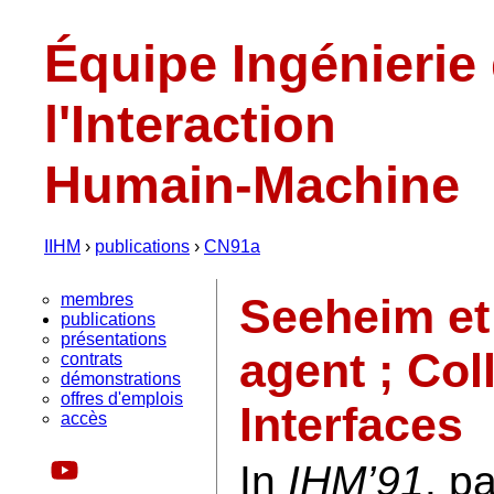
Équipe Ingénierie
l'Interaction
Humain-Machine
IIHM
›
publications
›
CN91a
membres
Seeheim et 
publications
présentations
agent ; Col
contrats
démonstrations
offres d'emplois
Interfaces
accès
In
IHM’91
. p