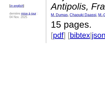
Antipolis, Fr
[
in english
]
dernière
mise à jour
:
M. Dumas
,
Chaouki Daassi
,
M.-
04 Nov. 2025
15 pages.
[
pdf
] [
bibtex
|
jso