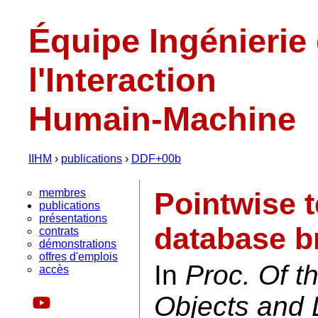
Équipe Ingénierie
l'Interaction
Humain-Machine
IIHM
›
publications
›
DDF+00b
membres
Pointwise 
publications
présentations
database b
contrats
démonstrations
offres d'emplois
In
Proc. Of 
accès
Objects and 