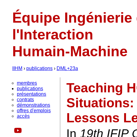
Équipe Ingénierie
l'Interaction
Humain-Machine
IIHM
›
publications
›
DML+23a
membres
Teaching HC
publications
présentations
Situations
contrats
démonstrations
offres d'emplois
Lessons Le
accès
In
19th IFIP