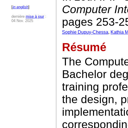
Computer In
[
in english
]
dernière
mise à jour
:
pages 253-25
04 Nov. 2025
Sophie Dupuy-Chessa
,
Kathia M
Résumé
The Compute
Bachelor deg
training prof
the design, 
implementati
corresponding