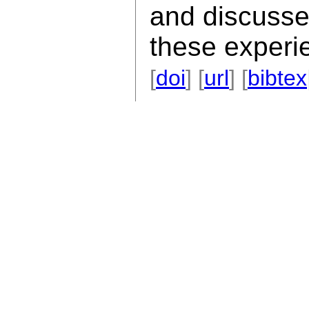
and discusse
these experi
[
doi
] [
url
] [
bibtex