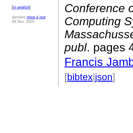
Conference 
[
in english
]
dernière
mise à jour
:
Computing S
04 Nov. 2025
Massachusse
publ
. pages 
Francis Jam
[
bibtex
|
json
]