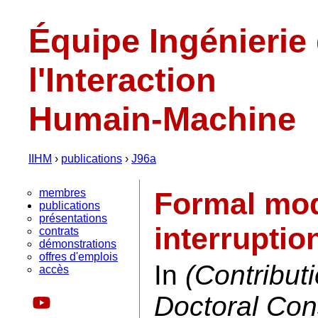
Équipe Ingénierie
l'Interaction
Humain-Machine
IIHM
›
publications
›
J96a
membres
Formal mod
publications
présentations
interruptio
contrats
démonstrations
offres d'emplois
In
(Contribut
accès
Doctoral Cons