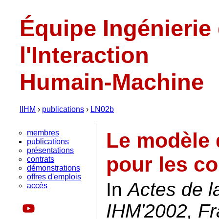
Équipe Ingénierie
l'Interaction
Humain-Machine
IIHM
›
publications
›
LN02b
membres
Le modèle 
publications
présentations
pour les col
contrats
démonstrations
offres d'emplois
In
Actes de 
accès
IHM'2002, F