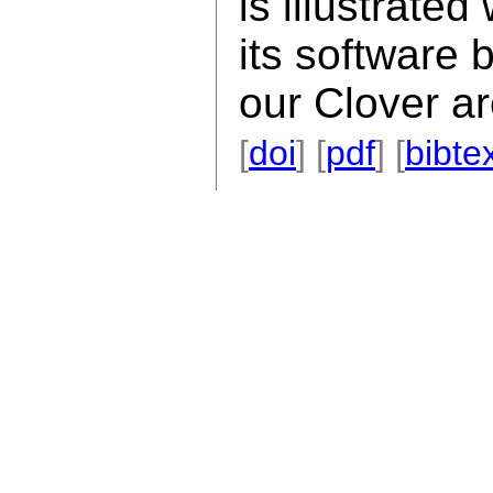
is illustrate
its software 
our Clover ar
[
doi
] [
pdf
] [
bibte