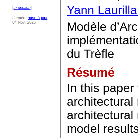
Yann Laurill
[
in english
]
dernière
mise à jour
:
04 Nov. 2025
Modèle d’Arc
implémentatio
du Trèfle
Résumé
In this paper
architectura
architectural
model result