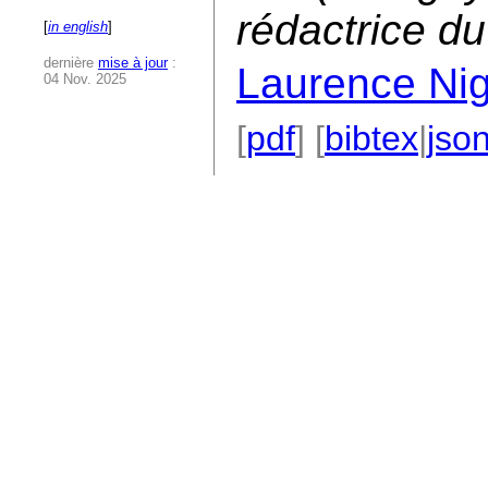
rédactrice du
[
in english
]
dernière
mise à jour
:
Laurence Ni
04 Nov. 2025
[
pdf
] [
bibtex
|
jso