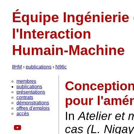
Équipe Ingénierie
l'Interaction
Humain-Machine
IIHM
›
publications
›
N96c
membres
Conception
publications
présentations
pour l'amé
contrats
démonstrations
offres d'emplois
In
Atelier et 
accès
cas (L. Nigay