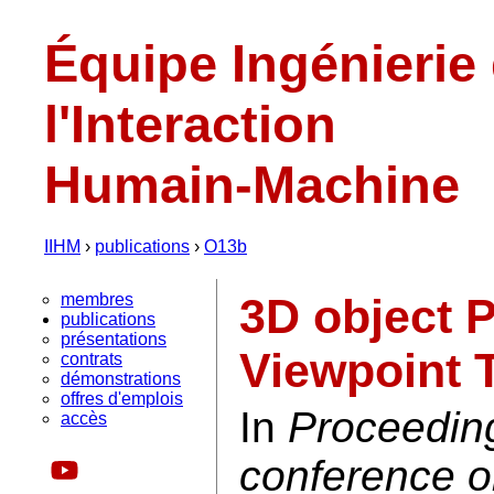
Équipe Ingénierie
l'Interaction
Humain-Machine
IIHM
›
publications
›
O13b
membres
3D object 
publications
présentations
Viewpoint 
contrats
démonstrations
offres d'emplois
In
Proceeding
accès
conference o