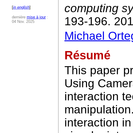
computing s
[
in english
]
dernière
mise à jour
:
193-196. 201
04 Nov. 2025
Michael Orte
Résumé
This paper p
Using Camera
interaction t
manipulation.
interaction in