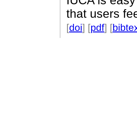
IUCA is easy 
that users fee
[
doi
] [
pdf
] [
bibte