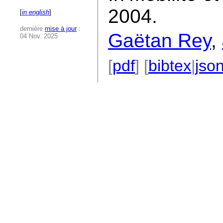
2004.
[
in english
]
dernière
mise à jour
:
Gaëtan Rey
,
04 Nov. 2025
[
pdf
] [
bibtex
|
jso