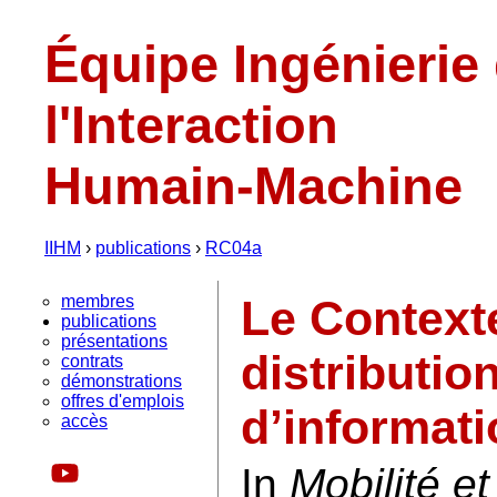
Équipe Ingénierie
l'Interaction
Humain-Machine
IIHM
›
publications
›
RC04a
membres
Le Contexte
publications
présentations
distributi
contrats
démonstrations
offres d'emplois
d’informati
accès
In
Mobilité et