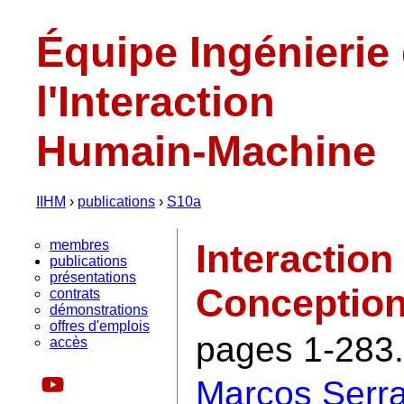
Équipe Ingénierie
l'Interaction
Humain-Machine
IIHM
›
publications
›
S10a
membres
Interaction
publications
présentations
Conception
contrats
démonstrations
offres d'emplois
pages 1-283.
accès
Marcos Serr