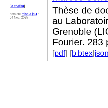
[
in english
]
Thèse de doc
dernière
mise à jour
:
04 Nov. 2025
au Laboratoi
Grenoble (LI
Fourier. 283
[
pdf
] [
bibtex
|
jso