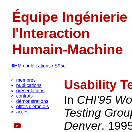
Équipe Ingénierie
l'Interaction
Humain-Machine
IIHM
›
publications
›
S95c
membres
Usability T
publications
présentations
contrats
In
CHI'95 Wo
démonstrations
offres d'emplois
Testing Grou
accès
Denver
. 1995