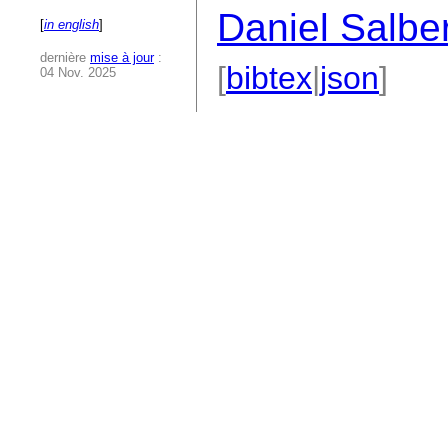
Daniel Salbe
[
in english
]
dernière
mise à jour
:
[
bibtex
|
json
]
04 Nov. 2025