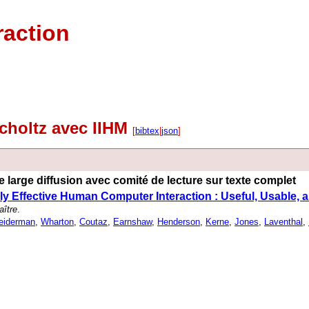
raction
Scholtz avec IIHM
[
bibtex
|
json
]
 large diffusion avec comité de lecture sur texte complet
y Effective Human Computer Interaction : Useful, Usable, 
aître
.
eiderman
,
Wharton
,
Coutaz
,
Earnshaw
,
Henderson
,
Kerne
,
Jones
,
Laventhal
,