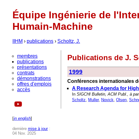
Équipe Ingénierie de l'Inte
Humain-Machine
IIHM
›
publications
›
Scholtz, J.
membres
Publications de J. 
publications
présentations
1999
contrats
démonstrations
Conférences internationales de
offres d'emplois
A Research Agenda for Highl
accès
In
SIGCHI Bulletin, ACM Publ., à par
Scholtz
,
Muller
,
Novick
,
Olsen
,
Schn
[
in english
]
dernière
mise à jour
:
04 Nov. 2025