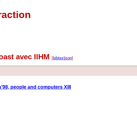
raction
oast avec IIHM
[
bibtex
|
json
]
98, people and computers XIII