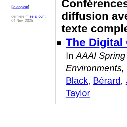
Conférences 
[
in english
]
diffusion av
dernière
mise à jour
:
04 Nov. 2025
texte compl
The Digital
In
AAAI Spring
Environments, 
Black
,
Bérard
,
Taylor