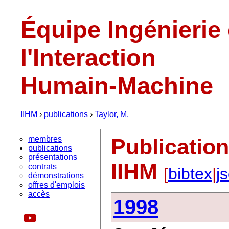
Équipe Ingénierie
l'Interaction
Humain-Machine
IIHM
›
publications
›
Taylor, M.
membres
Publication
publications
présentations
IIHM
contrats
[
bibtex
|
j
démonstrations
offres d'emplois
accès
1998