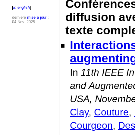
Conférences 
[
in english
]
diffusion av
dernière
mise à jour
:
04 Nov. 2025
texte compl
Interaction
augmenting
In
11th IEEE I
and Augmented
USA, Novembe
Clay
,
Couture
,
Courgeon
,
Des