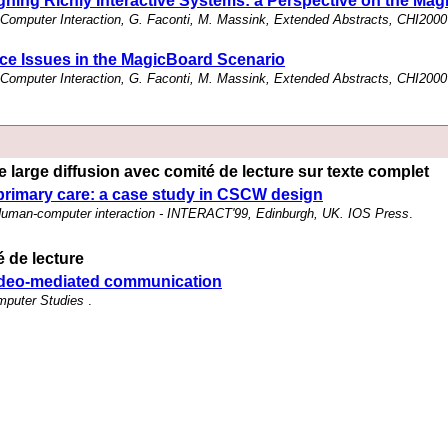
ning Richly Interactive Systems: a Perspective on the Ma
Computer Interaction, G. Faconti, M. Massink, Extended Abstracts, CHI2000
ce Issues in the MagicBoard Scenario
Computer Interaction, G. Faconti, M. Massink, Extended Abstracts, CHI2000
 large diffusion avec comité de lecture sur texte complet
 primary care: a case study in CSCW design
Human-computer interaction - INTERACT'99, Edinburgh, UK. IOS Press
.
 de lecture
 video-mediated communication
omputer Studies
.