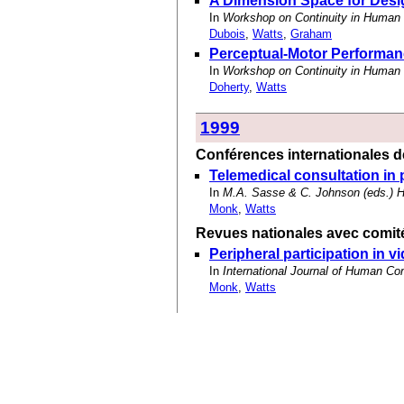
A Dimension Space for Desig
In
Workshop on Continuity in Human 
Dubois
,
Watts
,
Graham
Perceptual-Motor Performan
In
Workshop on Continuity in Human 
Doherty
,
Watts
1999
Conférences internationales de
Telemedical consultation in
In
M.A. Sasse & C. Johnson (eds.) 
Monk
,
Watts
Revues nationales avec comité
Peripheral participation in
In
International Journal of Human C
Monk
,
Watts