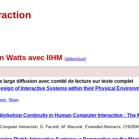
raction
on Watts avec IIHM
[
bibtex
|
json
]
 large diffusion avec comité de lecture sur texte complet
esign of Interactive Systems within their Physical Environ
ois
,
Nigay
Workshop Continuity in Human Computer Interaction : The 
Computer Interaction, G. Faconti, M. Massink, Extended Abstracts, CHI2000