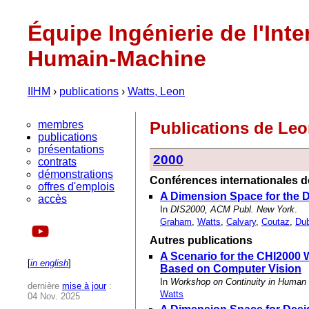
Équipe Ingénierie de l'Inte
Humain-Machine
IIHM
›
publications
›
Watts, Leon
membres
Publications de Le
publications
présentations
2000
contrats
démonstrations
Conférences internationales de
offres d'emplois
A Dimension Space for the D
accès
In
DIS2000, ACM Publ. New York
.
Graham
,
Watts
,
Calvary
,
Coutaz
,
Dub
Autres publications
A Scenario for the CHI2000 
[
in english
]
Based on Computer Vision
In
Workshop on Continuity in Human 
dernière
mise à jour
:
Watts
04 Nov. 2025