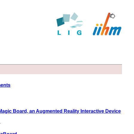
ments
Magic Board, an Augmented Reality Interactive Device
.