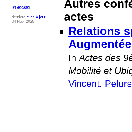
Autres conf
[
in english
]
actes
dernière
mise à jour
:
04 Nov. 2025
Relations sp
Augmentée 
In
Actes des 9
Mobilité et Ub
Vincent
,
Pelur