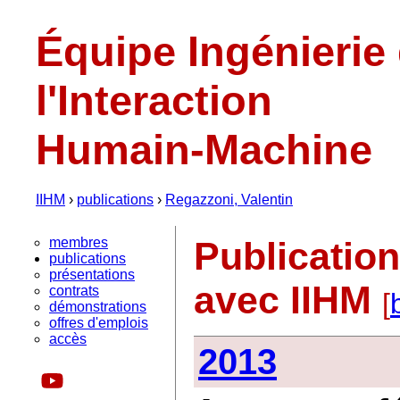
Équipe Ingénierie
l'Interaction
Humain-Machine
IIHM
›
publications
›
Regazzoni, Valentin
membres
Publicatio
publications
présentations
avec IIHM
contrats
[
démonstrations
offres d'emplois
accès
2013