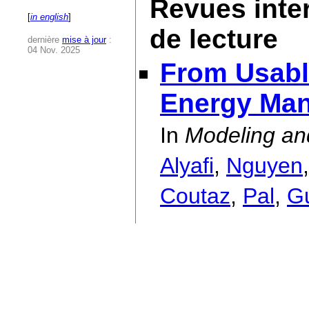
Revues inte
[
in english
]
de lecture
dernière
mise à jour
:
04 Nov. 2025
From Usable
Energy Ma
In
Modeling an
Alyafi
,
Nguyen
Coutaz
,
Pal
,
G