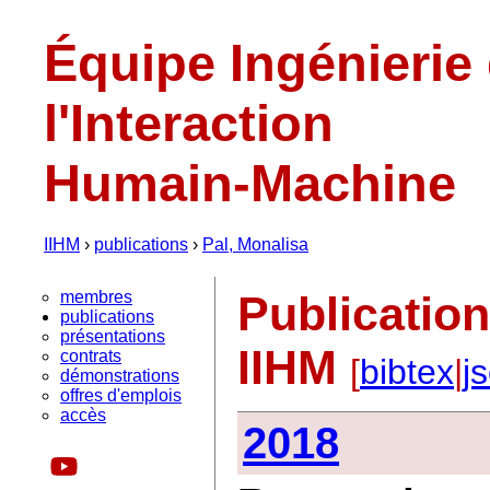
Équipe Ingénierie
l'Interaction
Humain-Machine
IIHM
›
publications
›
Pal, Monalisa
membres
Publicatio
publications
présentations
IIHM
contrats
[
bibtex
|
j
démonstrations
offres d'emplois
accès
2018