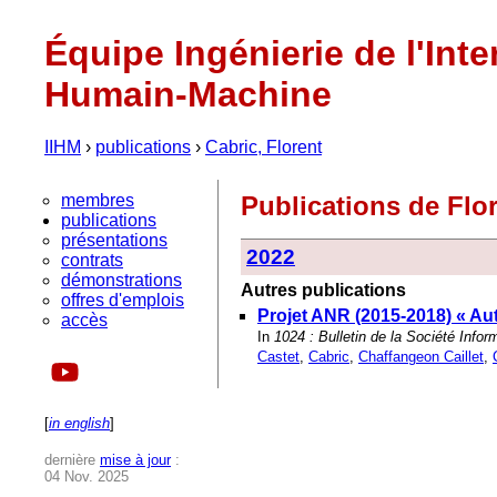
Équipe Ingénierie de l'Inte
Humain-Machine
IIHM
›
publications
›
Cabric, Florent
membres
Publications de Flo
publications
présentations
2022
contrats
démonstrations
Autres publications
offres d'emplois
Projet ANR (2015-2018) « Au
accès
In
1024 : Bulletin de la Société Info
Castet
,
Cabric
,
Chaffangeon Caillet
,
[
in english
]
dernière
mise à jour
:
04 Nov. 2025