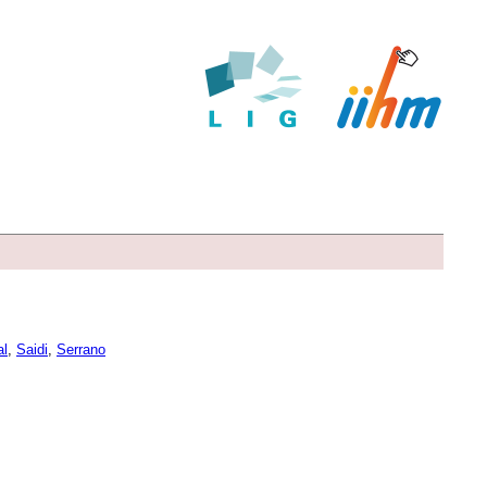
al
,
Saidi
,
Serrano