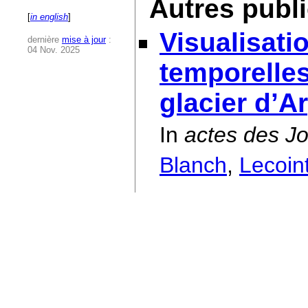
Autres publ
[
in english
]
Visualisati
dernière
mise à jour
:
04 Nov. 2025
temporelle
glacier d’A
In
actes des J
Blanch
,
Lecoin