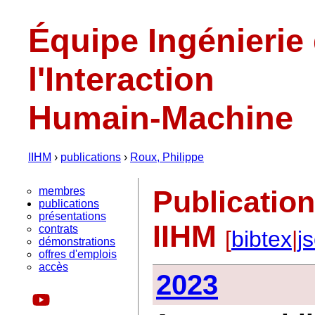
Équipe Ingénierie
l'Interaction
Humain-Machine
IIHM
›
publications
›
Roux, Philippe
membres
Publicatio
publications
présentations
IIHM
contrats
[
bibtex
|
j
démonstrations
offres d'emplois
accès
2023