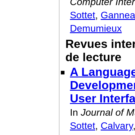
Computer Inter
Sottet
,
Gannea
Demumieux
Revues inte
de lecture
A Language
Developmen
User Interf
In
Journal of M
Sottet
,
Calvary