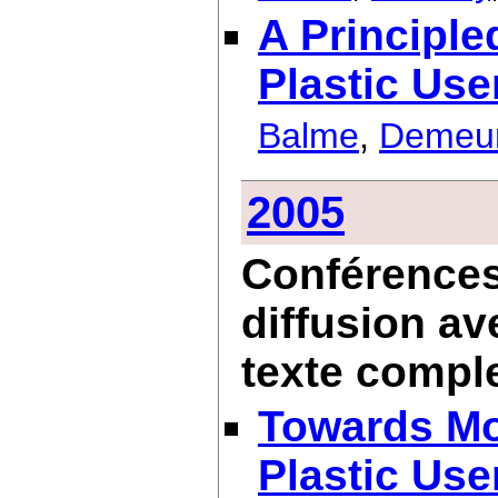
A Principl
Plastic Use
Balme
,
Demeu
2005
Conférences 
diffusion av
texte compl
Towards Mo
Plastic Use