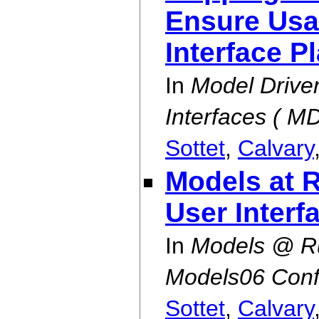
Ensure Usab
Interface Pl
In
Model Drive
Interfaces ( 
Sottet
,
Calvary
Models at R
User Interfa
In
Models @ Ru
Models06 Conf
Sottet
,
Calvary