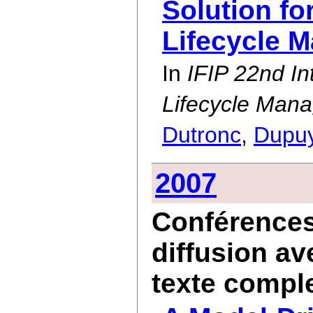
Solution fo
Lifecycle 
In
IFIP 22nd In
Lifecycle Man
Dutronc
,
Dupu
2007
Conférences 
diffusion av
texte compl