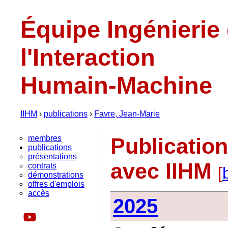
Équipe Ingénierie
l'Interaction
Humain-Machine
IIHM
›
publications
›
Favre, Jean-Marie
membres
Publicatio
publications
présentations
avec IIHM
contrats
[
démonstrations
offres d'emplois
accès
2025