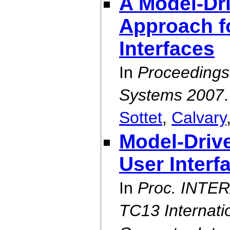
A Model-Dr
Approach fo
Interfaces
In
Proceedings 
Systems 2007
.
Sottet
,
Calvary
Model-Drive
User Interf
In
Proc. INTER
TC13 Internat