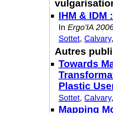
vulgarisatio
IHM & IDM 
In
Ergo'IA 200
Sottet
,
Calvary
Autres publ
Towards Ma
Transformat
Plastic Use
Sottet
,
Calvary
Mapping Mod