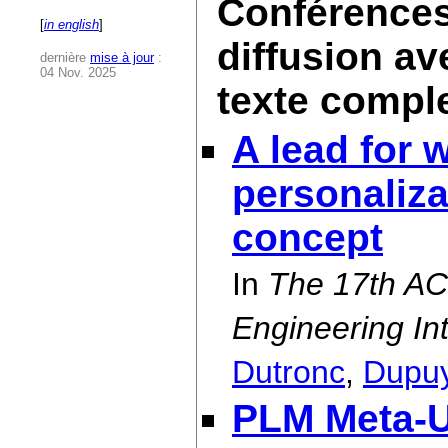
Conférences 
[
in english
]
diffusion av
dernière
mise à jour
:
04 Nov. 2025
texte compl
A lead for
personaliza
concept
In
The 17th A
Engineering In
Dutronc
,
Dupu
PLM Meta-U