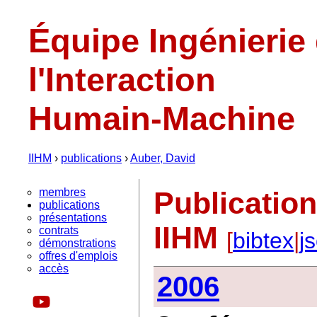
Équipe Ingénierie
l'Interaction
Humain-Machine
IIHM
›
publications
›
Auber, David
membres
Publicatio
publications
présentations
IIHM
contrats
[
bibtex
|
j
démonstrations
offres d'emplois
accès
2006