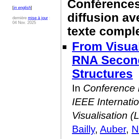
Conférences 
[
in english
]
diffusion av
dernière
mise à jour
:
04 Nov. 2025
texte compl
From Visual
RNA Second
Structures
In
Conference 
IEEE Internati
Visualisation (
Bailly
,
Auber
,
N