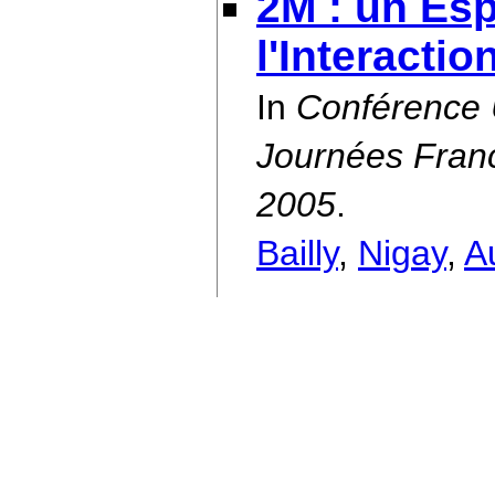
2M : un Es
l'Interactio
In
Conférence
Journées Franc
2005
.
Bailly
,
Nigay
,
A