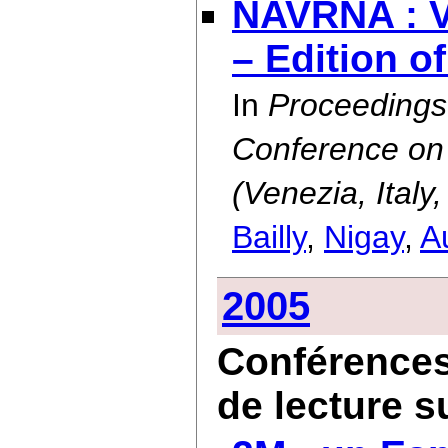
NAVRNA : Vi
– Edition o
In
Proceedings 
Conference on 
(Venezia, Ital
Bailly
,
Nigay
,
A
2005
Conférences
de lecture s