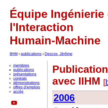
Équipe Ingénierie
l'Interaction
Humain-Machine
IIHM
›
publications
›
Descos, Jérôme
membres
Publicatio
publications
présentations
avec IIHM
contrats
[
démonstrations
offres d'emplois
accès
2006