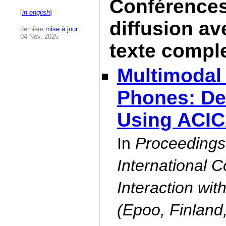
Conférences 
[
in english
]
diffusion av
dernière
mise à jour
:
04 Nov. 2025
texte compl
Multimodal 
Phones: De
Using ACI
In
Proceedings
International
Interaction wi
(Epoo, Finland