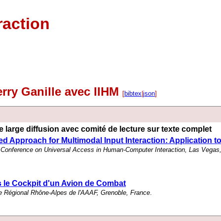
raction
erry Ganille avec IIHM
[
bibtex
|
json
]
 large diffusion avec comité de lecture sur texte complet
pproach for Multimodal Input Interaction: Application to R
nal Conference on Universal Access in Human-Computer Interaction, Las Vega
s le Cockpit d'un Avion de Combat
 Régional Rhône-Alpes de l'AAAF, Grenoble, France
.