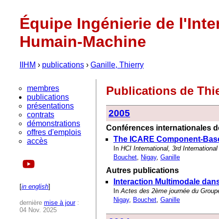
Équipe Ingénierie de l'Inte
Humain-Machine
IIHM
›
publications
›
Ganille, Thierry
membres
Publications de Thi
publications
présentations
2005
contrats
démonstrations
Conférences internationales de
offres d'emplois
The ICARE Component-Based A
accès
In
HCI International, 3rd Internatio
Bouchet
,
Nigay
,
Ganille
Autres publications
Interaction Multimodale dan
[
in english
]
In
Actes des 2ème journée du Groupe
Nigay
,
Bouchet
,
Ganille
dernière
mise à jour
:
04 Nov. 2025