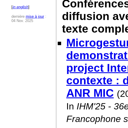
Conférences 
[
in english
]
diffusion av
dernière
mise à jour
:
04 Nov. 2025
texte compl
Microgestur
demonstrat
project Int
contexte : 
ANR MIC
(2
In
IHM'25 - 36e
Francophone su