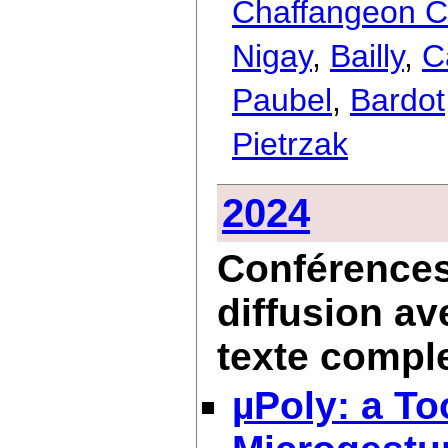
Chaffangeon Ca
Nigay
,
Bailly
,
C
Paubel
,
Bardot
Pietrzak
2024
Conférences 
diffusion av
texte compl
µPoly: a To