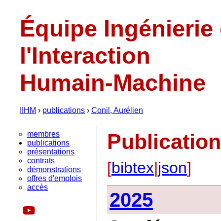
Équipe Ingénierie
l'Interaction
Humain-Machine
IIHM
›
publications
›
Conil, Aurélien
membres
Publicatio
publications
présentations
contrats
[
bibtex
|
json
]
démonstrations
offres d'emplois
accès
2025