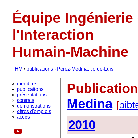
Équipe Ingénierie
l'Interaction
Humain-Machine
IIHM
›
publications
›
Pérez-Medina, Jorge-Luis
membres
Publicatio
publications
présentations
Medina
contrats
[
bibt
démonstrations
offres d'emplois
accès
2010