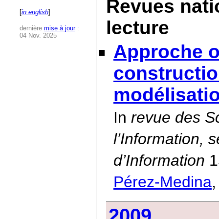
Revues nati
[
in english
]
lecture
dernière
mise à jour
:
04 Nov. 2025
Approche or
constructi
modélisati
In
revue des S
l’Information, 
d’Information
1
Pérez-Medina
2009