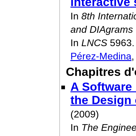
interactive
In
8th Interna
and DIAgrams 
In
LNCS
5963.
Pérez-Medina
Chapitres d
A Software
the Design 
(2009)
In
The Enginee