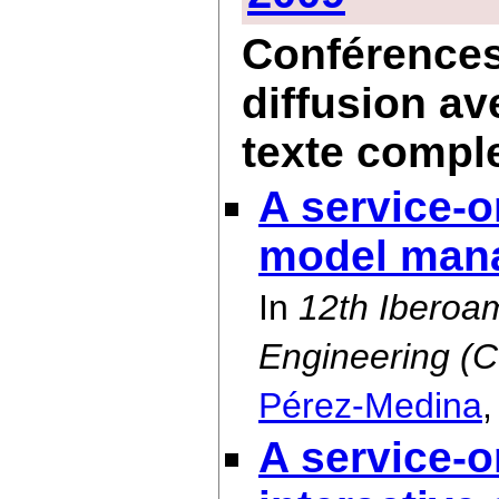
Conférences 
diffusion av
texte compl
A service-o
model man
In
12th Iberoa
Engineering (
Pérez-Medina
A service-o