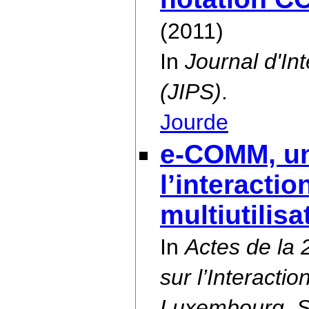
(2011)
In
Journal d'I
(JIPS)
.
Jourde
e-COMM, un 
lʼinteracti
multiutilisa
In
Actes de la
sur l’Interact
Luxembourg, S