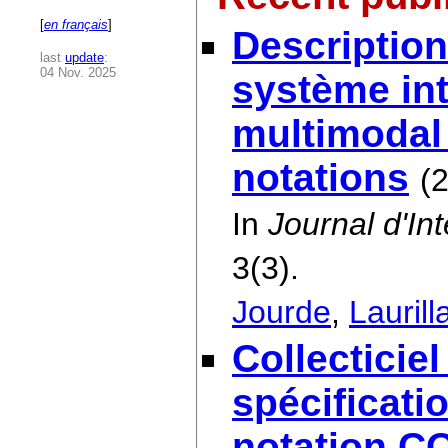
[
en français
]
Description
last
update
:
04 Nov. 2025
système inte
multimodal
notations
(
In
Journal d'In
3(3).
Jourde
,
Laurill
Collecticiel
spécificatio
notation C