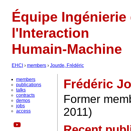
Équipe Ingénierie
l'Interaction
Humain-Machine
EHCI
›
members
›
Jourde, Frédéric
members
Frédéric J
publications
talks
contracts
Former membe
demos
jobs
2011)
access
Recent publ