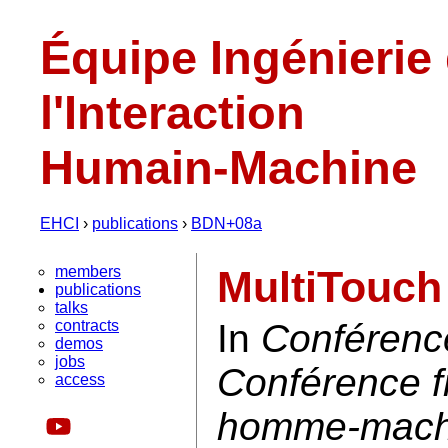
Équipe Ingénierie
l'Interaction
Humain-Machine
EHCI
›
publications
›
BDN+08a
members
MultiTouc
publications
talks
contracts
In
Conférenc
demos
jobs
Conférence f
access
homme-machi