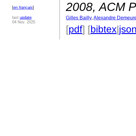
2008, ACM P
[
en français
]
last
update
:
Gilles Bailly
,
Alexandre Demeur
04 Nov. 2025
[
pdf
] [
bibtex
|
jso