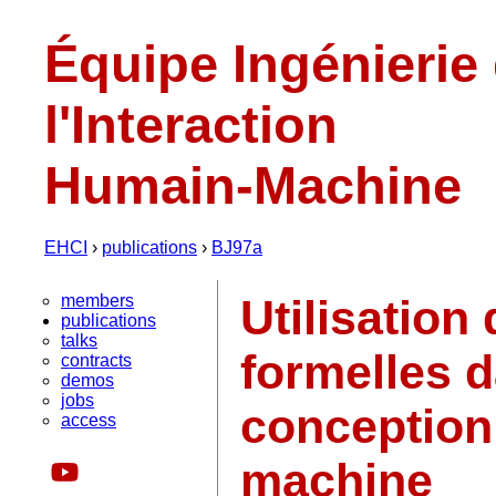
Équipe Ingénierie
l'Interaction
Humain-Machine
EHCI
›
publications
›
BJ97a
members
Utilisation
publications
talks
formelles 
contracts
demos
jobs
conception
access
machine