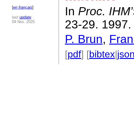
In
Proc. IHM
[
en français
]
last
update
:
23-29. 1997.
04 Nov. 2025
P. Brun
,
Fran
[
pdf
] [
bibtex
|
jso