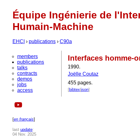
Équipe Ingénierie de l'Inte
Humain-Machine
EHCI
›
publications
›
C90a
members
Interfaces homme-or
publications
1990.
talks
contracts
Joëlle Coutaz
demos
455 pages.
jobs
[
bibtex
|
json
]
access
[
en français
]
last
update
:
04 Nov. 2025