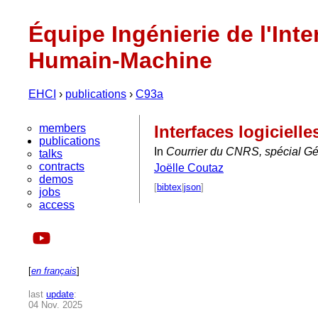
Équipe Ingénierie de l'Inte
Humain-Machine
EHCI
›
publications
›
C93a
members
Interfaces logicielle
publications
In
Courrier du CNRS, spécial Gé
talks
contracts
Joëlle Coutaz
demos
[
bibtex
|
json
]
jobs
access
[
en français
]
last
update
:
04 Nov. 2025