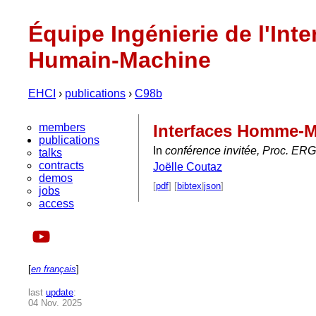
Équipe Ingénierie de l'Inte
Humain-Machine
EHCI
›
publications
›
C98b
members
Interfaces Homme-Ma
publications
In
conférence invitée, Proc. ER
talks
contracts
Joëlle Coutaz
demos
[
pdf
] [
bibtex
|
json
]
jobs
access
[
en français
]
last
update
:
04 Nov. 2025