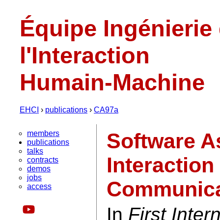
Équipe Ingénierie
l'Interaction
Humain-Machine
EHCI
›
publications
›
CA97a
members
Software A
publications
talks
Interactio
contracts
demos
jobs
Communica
access
In
First Inte