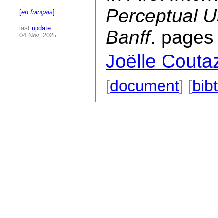
Perceptual Us
[
en français
]
last
update
:
Banff
. pages
04 Nov. 2025
Joëlle Couta
[
document
] [
bib