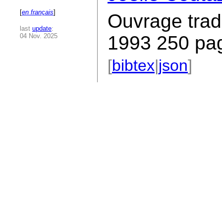
[
en français
]
Ouvrage trad
last
update
:
04 Nov. 2025
1993 250 pa
[
bibtex
|
json
]