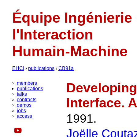
Équipe Ingénierie
l'Interaction
Humain-Machine
EHCI
›
publications
›
CB91a
members
Developing
publications
talks
Interface.
contracts
demos
jobs
1991.
access
Joëlle Couta