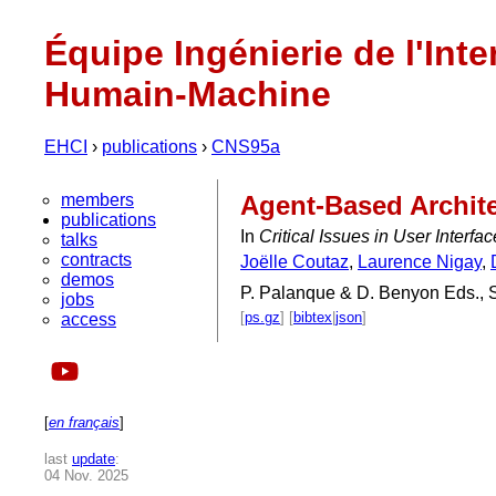
Équipe Ingénierie de l'Inte
Humain-Machine
EHCI
›
publications
›
CNS95a
members
Agent-Based Archite
publications
In
Critical Issues in User Interf
talks
contracts
Joëlle Coutaz
,
Laurence Nigay
,
demos
P. Palanque & D. Benyon Eds., 
jobs
[
ps.gz
] [
bibtex
|
json
]
access
[
en français
]
last
update
:
04 Nov. 2025