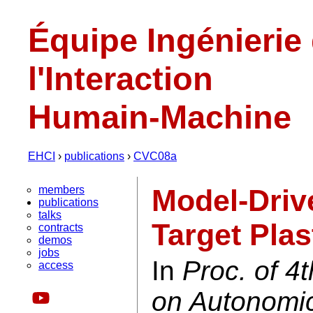
Équipe Ingénierie
l'Interaction
Humain-Machine
EHCI
›
publications
›
CVC08a
members
Model-Drive
publications
talks
Target Plas
contracts
demos
jobs
In
Proc. of 4
access
on Autonomi