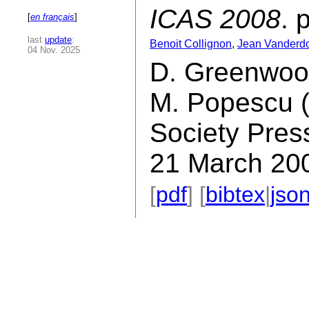
ICAS 2008
. 
[
en français
]
last
update
:
Benoit Collignon
,
Jean Vanderd
04 Nov. 2025
D. Greenwood
M. Popescu (
Society Press
21 March 20
[
pdf
] [
bibtex
|
jso