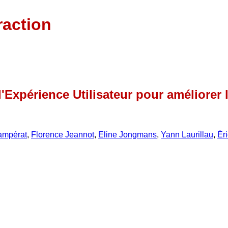
raction
'Expérience Utilisateur pour améliorer 
ampérat
,
Florence Jeannot
,
Eline Jongmans
,
Yann Laurillau
,
Ér