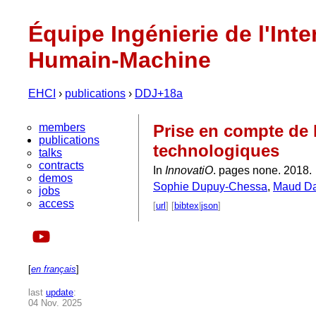
Équipe Ingénierie de l'Inte
Humain-Machine
EHCI
›
publications
›
DDJ+18a
members
Prise en compte de l
publications
technologiques
talks
contracts
In
InnovatiO
. pages none. 2018.
demos
Sophie Dupuy-Chessa
,
Maud D
jobs
access
[
url
] [
bibtex
|
json
]
[
en français
]
last
update
:
04 Nov. 2025