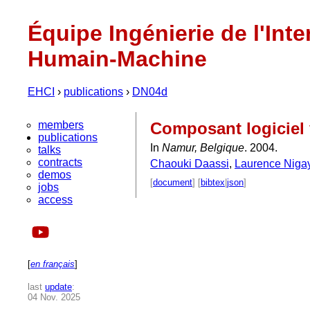
Équipe Ingénierie de l'Inte
Humain-Machine
EHCI
›
publications
›
DN04d
members
Composant logiciel 
publications
In
Namur, Belgique
. 2004.
talks
contracts
Chaouki Daassi
,
Laurence Niga
demos
[
document
] [
bibtex
|
json
]
jobs
access
[
en français
]
last
update
:
04 Nov. 2025