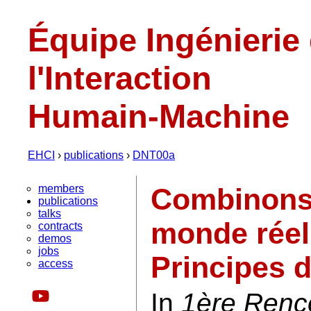
Équipe Ingénierie
l'Interaction
Humain-Machine
EHCI
›
publications
›
DNT00a
members
Combinons 
publications
talks
monde réel 
contracts
demos
jobs
Principes 
access
In
1ère Renc