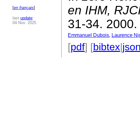
en IHM, RJC
[
en français
]
last
update
:
31-34. 2000.
04 Nov. 2025
Emmanuel Dubois
,
Laurence Ni
[
pdf
] [
bibtex
|
jso