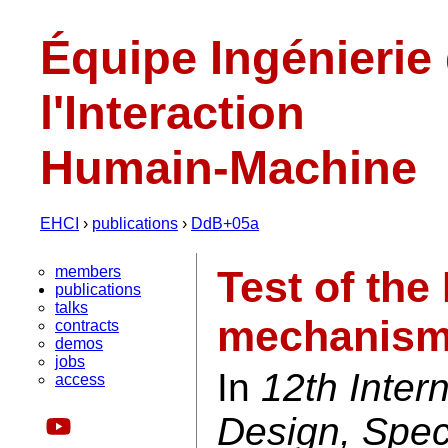
Équipe Ingénierie
l'Interaction
Humain-Machine
EHCI
›
publications
›
DdB+05a
members
Test of the
publications
talks
mechanis
contracts
demos
jobs
In
12th Inter
access
Design, Speci