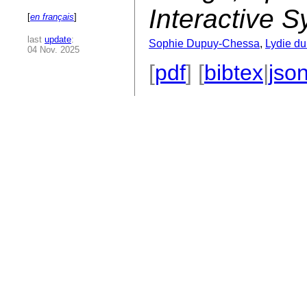
Interactive 
[
en français
]
last
update
:
Sophie Dupuy-Chessa
,
Lydie d
04 Nov. 2025
[
pdf
] [
bibtex
|
jso