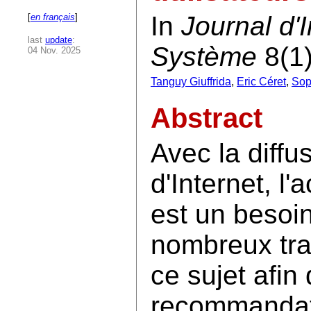
In
Journal d'
[
en français
]
last
update
:
Système
8(1
04 Nov. 2025
Tanguy Giuffrida
,
Eric Céret
,
Sop
Abstract
Avec la diffus
d'Internet, l'
est un besoi
nombreux tra
ce sujet afin 
recommandati