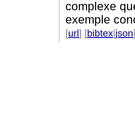
complexe que
exemple conc
[
url
] [
bibtex
|
json