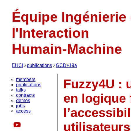
Équipe Ingénierie
l'Interaction
Humain-Machine
EHCI
›
publications
›
GCD+19a
members
Fuzzy4U : 
publications
talks
en logique 
contracts
demos
jobs
l’accessibi
access
utilisateurs